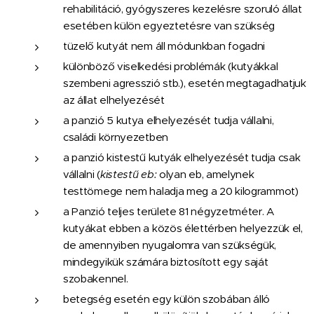
rehabilitáció, gyógyszeres kezelésre szoruló állat
esetében külön egyeztetésre van szükség
tüzelő kutyát nem áll módunkban fogadni
különböző viselkedési problémák (kutyákkal
szembeni agresszió stb.), esetén megtagadhatjuk
az állat elhelyezését
a panzió 5 kutya elhelyezését tudja vállalni,
családi környezetben
a panzió kistestű kutyák elhelyezését tudja csak
vállalni (
kistestű eb:
olyan eb, amelynek
testtömege nem haladja meg a 20 kilogrammot)
a Panzió teljes területe 81 négyzetméter. A
kutyákat ebben a közös élettérben helyezzük el,
de amennyiben nyugalomra van szükségük,
mindegyikük számára biztosított egy saját
szobakennel.
betegség esetén egy külön szobában álló