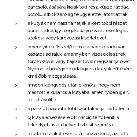
pancsoló, ásására kialakított rész, kúszó, labdák,
botok… stb.) kizárólag felügyelettel játszhatnak
a kutyák nem használhatják a kert többi részét
póráz nélkül, így megakadályozva az esetleges
szökési, vagy károkozási kísérleteket
amennyiben ősszel/télen csapadékos idő van,
kabátot ad rájuk, amennyiben vizesek lesznek,
törölközővel vagy hajszárítóval megszárítja őket.
Nyáron, a hőségben odafigyel a kutyák hűtésére,
kímélőbb mozgatására.
minden kiengedés után ellenőrzi, hogy nem
mászott e kullancs a kutyába, amennyiben igen,
azt eltávolítja
a panziót naponta többször takarítja, fertőtleníti
új kutya érkezése előtt mindig fertőtleníti a
fekhelyet, tiszta helyet biztosít számára
az etető tálakat evés után közvetlenül, az itató