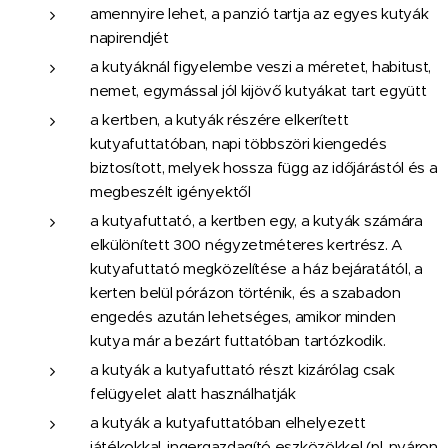
amennyire lehet, a panzió tartja az egyes kutyák
napirendjét
a kutyáknál figyelembe veszi a méretet, habitust,
nemet, egymással jól kijövő kutyákat tart együtt
a kertben, a kutyák részére elkerített
kutyafuttatóban, napi többszöri kiengedés
biztosított, melyek hossza függ az időjárástól és a
megbeszélt igényektől
a kutyafuttató, a kertben egy, a kutyák számára
elkülönített 300 négyzetméteres kertrész. A
kutyafuttató megközelítése a ház bejáratától, a
kerten belül pórázon történik, és a szabadon
engedés azután lehetséges, amikor minden
kutya már a bezárt futtatóban tartózkodik.
a kutyák a kutyafuttató részt kizárólag csak
felügyelet alatt használhatják
a kutyák a kutyafuttatóban elhelyezett
játékokkal, ingergazdagító eszközökkel (pl. nyáron