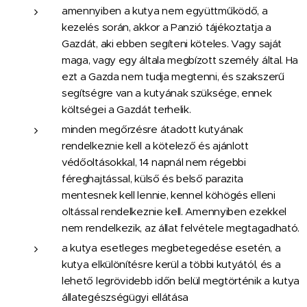
amennyiben a kutya nem együttműködő, a
kezelés során, akkor a Panzió tájékoztatja a
Gazdát, aki ebben segíteni köteles. Vagy saját
maga, vagy egy általa megbízott személy által. Ha
ezt a Gazda nem tudja megtenni, és szakszerű
segítségre van a kutyának szüksége, ennek
költségei a Gazdát terhelik.
minden megőrzésre átadott kutyának
rendelkeznie kell a kötelező és ajánlott
védőoltásokkal, 14 napnál nem régebbi
féreghajtással, külső és belső parazita
mentesnek kell lennie, kennel köhögés elleni
oltással rendelkeznie kell. Amennyiben ezekkel
nem rendelkezik, az állat felvétele megtagadható.
a kutya esetleges megbetegedése esetén, a
kutya elkülönítésre kerül a többi kutyától, és a
lehető legrövidebb időn belül megtörténik a kutya
állategészségügyi ellátása