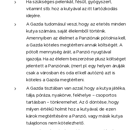
Ha szükséges pelenkát, fésűt, gyógyszert,
vitamint stb. hoz a kutyával az itt tartózkodás
idejére.
A Gazda tudomásul veszi, hogy az etetés minden
kutya számára, saját élelemből történik.
Amennyiben az élelmet a Panziónak pótolnia kell,
a Gazda köteles megtéríteni annak költségét. A
pótolt mennyiség árát, a Panzió nyugtával
igazolja. Ha az élelem beszerzése plusz költséget
jelentett a Panziónak, (mert pl. egy helyen árulják
csak a városban és oda el kell autózni) azt is
köteles a Gazda megtéríteni.
A Gazda tisztában van azzal, hogy a kutya játéka,
tálja, póráza, nyakörve, fekhelye – csoportos
tartásban – tönkremehet. Az ő döntése, hogy
milyen értékű holmit hoz a kutyával, de ezen
károk megtérítésére a Panzió, vagy másik kutya
tulajdonos nem kötelezhető.