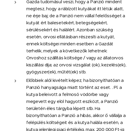
Gazda tudomásul veszi, hogy a Panzió mindent
megtesz, hogy a rábízott kutyákat itt létük alatt,
ne érje baj; de a Panzió nem vállal felelősséget a
kutyát ért balesetekért, betegségekért,
sérülésekért és halálért. Azonban szükség
esetén, orvosi ellátásban részesíti a kutyát,
ennek költségei minden esetben a Gazdát
terhelik, melyek a következők lehetnek:
Orvoshoz szállítás költsége / vagy az állatorvos
kiszállási díja; az orvosi vizsgálat (ok), kezelés(ek),
gyógyszer(ek), műtét(ek) stb.
Előbbiek alól kivételt képez, ha bizonyíthatóan a
Panzió hanyagsága miatt történt az eset. . Pl. a
kutya beleivott a felmosó vödörbe vagy
megevett egy elöl hagyott eszközt, a Panzió
területén éles tárgyba lépett stb. Ha
bizonyíthatóan a Panzió a hibás, akkor ő vállalja a
felépülés költségeit és a kutya halála esetén, a
kutya jelenlegi piaci értékéig, max. 200 000 Ft-ig