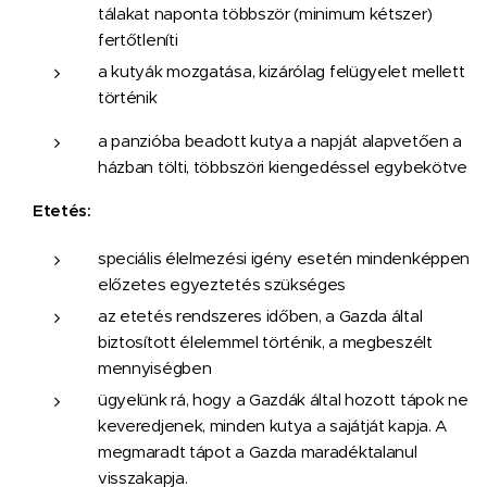
tálakat naponta többször (minimum kétszer)
fertőtleníti
a kutyák mozgatása, kizárólag felügyelet mellett
történik
a panzióba beadott kutya a napját alapvetően a
házban tölti, többszöri kiengedéssel egybekötve
Etetés:
speciális élelmezési igény esetén mindenképpen
előzetes egyeztetés szükséges
az etetés rendszeres időben, a Gazda által
biztosított élelemmel történik, a megbeszélt
mennyiségben
ügyelünk rá, hogy a Gazdák által hozott tápok ne
keveredjenek, minden kutya a sajátját kapja. A
megmaradt tápot a Gazda maradéktalanul
visszakapja.