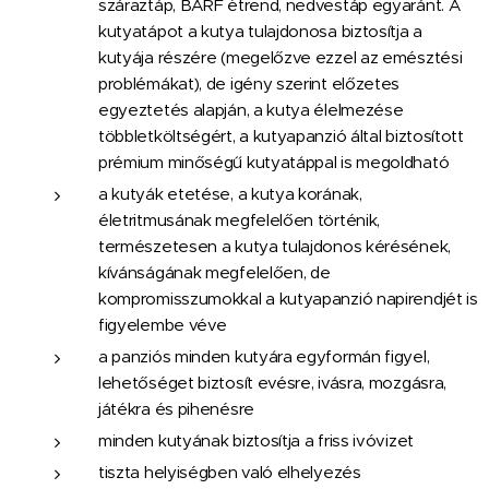
száraztáp, BARF étrend, nedvestáp egyaránt. A
kutyatápot a kutya tulajdonosa biztosítja a
kutyája részére (megelőzve ezzel az emésztési
problémákat), de igény szerint előzetes
egyeztetés alapján, a kutya élelmezése
többletköltségért, a kutyapanzió által biztosított
prémium minőségű kutyatáppal is megoldható
a kutyák etetése, a kutya korának,
életritmusának megfelelően történik,
természetesen a kutya tulajdonos kérésének,
kívánságának megfelelően, de
kompromisszumokkal a kutyapanzió napirendjét is
figyelembe véve
a panziós minden kutyára egyformán figyel,
lehetőséget biztosít evésre, ivásra, mozgásra,
játékra és pihenésre
minden kutyának biztosítja a friss ivóvizet
tiszta helyiségben való elhelyezés