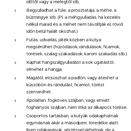
időtől vagy a melegtől stb.
Begyulladhat a füle, a prosztatája, a méhe, a
bűzmirigye stb. (Pl. a méhgyulladás, ha kezelés
nélkül marad és a méhet nem távolítják el, rövid
időn belül halált okozhat.)
Futás, udvarlás, játék közben a kutya
megsérülhet (húzódások, rándulások, ficamok,
törések, szalag szakadások, karom szakadás stb.)
Kaphat hangszálgyulladást a sok ugatástól,
elmehet a hangja.
Magától, elcsúszhat a padlón, vagy áteshet a
küszöbön és rándulást, ficamot, törést
szenvedhet.
Ápolatlan, fogköves szájban, vagy emiatt
foghiányos szájban, nem ritka az álkapocs törése.
Csoportos tartásban, a kutyák odakaphatnak
egymásnak akár a másodperc töredéke alatt.
Ilyen odakapások, vérzéssel járhatnak, de a