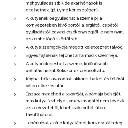
méhgyulladás stb.), de akár hónapok is
eltelhetnek, (pl. Lyme kór esetében).
A kutyának begyulladhat a szeme pl. a
környezetében lévő portól, allergiától, csipától,
gyulladástól, egyedi érzékenységtől, le nem nyírt,
a szembe lógó szőrtől stb.
A kutya szemgolyója mögött keletkezhet tályog.
Egyes fajtáknak feljöhet a harmadik szemhéja.
A kutyának kieshet a szeme, különösebb
behatás nélkül. Sokszor ez orvosolható.
Kaphat bélcsavarodást, akkor is, ha két és fél órát
pihen étkezés után.
Éjszaka megeheti a takaróját, a párnája belsejét,
más kutya fekhelyét, ami ha magától nem távozik
a szervezetéből, lehet csak műtéti úton
távolítható el.
Lebénulhat, akár a kutyatáptól, konzervtől, hideg