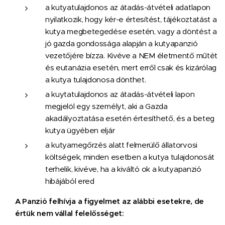
a kutyatulajdonos az átadás-átvételi adatlapon
nyilatkozik, hogy kér-e értesítést, tájékoztatást a
kutya megbetegedése esetén, vagy a döntést a
jó gazda gondossága alapján a kutyapanzió
vezetőjére bízza. Kivéve a NEM életmentő műtét
és eutanázia esetén, mert erről csak és kizárólag
a kutya tulajdonosa dönthet.
a kuytatulajdonos az átadás-átvételi lapon
megjelöl egy személyt, aki a Gazda
akadályoztatása esetén értesíthető, és a beteg
kutya ügyében eljár
a kutyamegőrzés alatt felmerülő állatorvosi
költségek, minden esetben a kutya tulajdonosát
terhelik, kivéve, ha a kiváltó ok a kutyapanzió
hibájából ered
A Panzió felhívja a figyelmet az alábbi esetekre, de
értük nem vállal felelősséget: