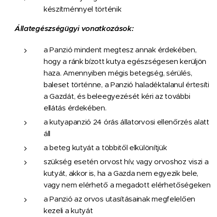
készítménnyel történik
Állategészségügyi vonatkozások:
a Panzió mindent megtesz annak érdekében,
hogy a ránk bízott kutya egészségesen kerüljön
haza. Amennyiben mégis betegség, sérülés,
baleset történne, a Panzió haladéktalanul értesíti
a Gazdát, és beleegyezését kéri az további
ellátás érdekében.
a kutyapanzió 24 órás állatorvosi ellenőrzés alatt
áll
a beteg kutyát a többitől elkülönítjük
szükség esetén orvost hív, vagy orvoshoz viszi a
kutyát, akkor is, ha a Gazda nem egyezik bele,
vagy nem elérhető a megadott elérhetőségeken
a Panzió az orvos utasításainak megfelelően
kezeli a kutyát