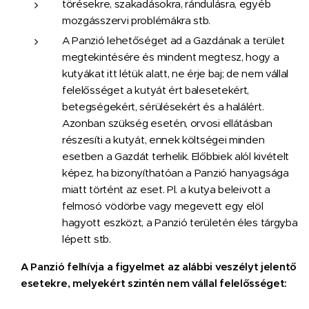
törésekre, szakadásokra, rándulásra, egyéb
mozgásszervi problémákra stb.
A Panzió lehetőséget ad a Gazdának a terület
megtekintésére és mindent megtesz, hogy a
kutyákat itt létük alatt, ne érje baj; de nem vállal
felelősséget a kutyát ért balesetekért,
betegségekért, sérülésekért és a halálért.
Azonban szükség esetén, orvosi ellátásban
részesíti a kutyát, ennek költségei minden
esetben a Gazdát terhelik. Előbbiek alól kivételt
képez, ha bizonyíthatóan a Panzió hanyagsága
miatt történt az eset. Pl. a kutya beleivott a
felmosó vödörbe vagy megevett egy elöl
hagyott eszközt, a Panzió területén éles tárgyba
lépett stb.
A Panzió felhívja a figyelmet az alábbi veszélyt jelentő
esetekre, melyekért szintén nem vállal felelősséget: