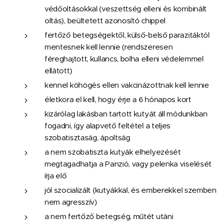
védőoltásokkal (veszettség elleni és kombinált
oltás), beültetett azonosító chippel
fertőző betegségektől, külső-belső parazitáktól
mentesnek kell lennie (rendszeresen
féreghajtott, kullancs, bolha elleni védelemmel
ellátott)
kennel köhögés ellen vakcinázottnak kell lennie
életkora el kell, hogy érje a 6 hónapos kort
kizárólag lakásban tartott kutyát áll módunkban
fogadni, így alapvető feltétel a teljes
szobatisztaság, ápoltság
a nem szobatiszta kutyák elhelyezését
megtagadhatja a Panzió, vagy pelenka viselését
írja elő
jól szocializált (kutyákkal, és emberekkel szemben
nem agresszív)
a nem fertőző betegség, műtét utáni