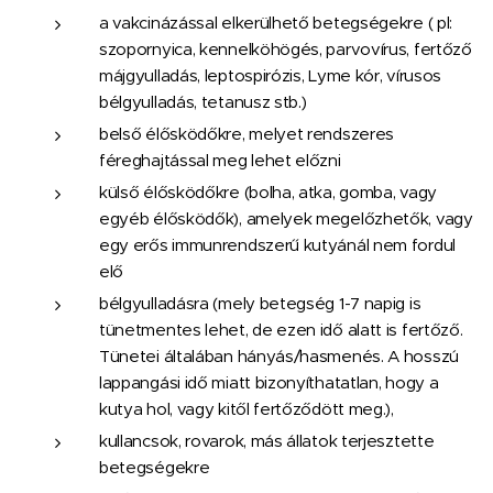
a vakcinázással elkerülhető betegségekre ( pl:
szopornyica, kennelköhögés, parvovírus, fertőző
májgyulladás, leptospirózis, Lyme kór, vírusos
bélgyulladás, tetanusz stb.)
belső élősködőkre, melyet rendszeres
féreghajtással meg lehet előzni
külső élősködőkre (bolha, atka, gomba, vagy
egyéb élősködők), amelyek megelőzhetők, vagy
egy erős immunrendszerű kutyánál nem fordul
elő
bélgyulladásra (mely betegség 1-7 napig is
tünetmentes lehet, de ezen idő alatt is fertőző.
Tünetei általában hányás/hasmenés. A hosszú
lappangási idő miatt bizonyíthatatlan, hogy a
kutya hol, vagy kitől fertőződött meg.),
kullancsok, rovarok, más állatok terjesztette
betegségekre