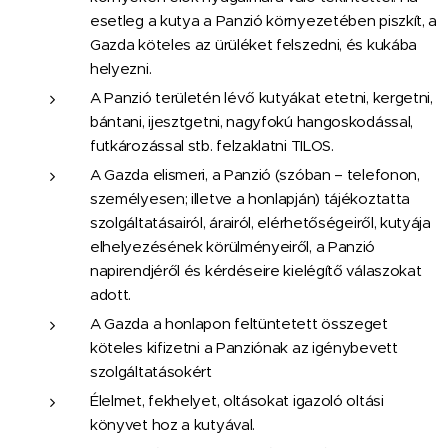
esetleg a kutya a Panzió környezetében piszkít, a
Gazda köteles az ürüléket felszedni, és kukába
helyezni.
A Panzió területén lévő kutyákat etetni, kergetni,
bántani, ijesztgetni, nagyfokú hangoskodással,
futkározással stb. felzaklatni TILOS.
A Gazda elismeri, a Panzió (szóban – telefonon,
személyesen; illetve a honlapján) tájékoztatta
szolgáltatásairól, árairól, elérhetőségeiről, kutyája
elhelyezésének körülményeiről, a Panzió
napirendjéről és kérdéseire kielégítő válaszokat
adott.
A Gazda a honlapon feltüntetett összeget
köteles kifizetni a Panziónak az igénybevett
szolgáltatásokért
Élelmet, fekhelyet, oltásokat igazoló oltási
könyvet hoz a kutyával.