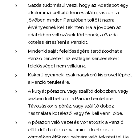
Gazda tudomásul veszi, hogy az Adatlapot egy
alkalommal kell kitölteni és aláírni, viszont a
jövőben minden Panzióban töltött napra
érvényesnek kell tekinteni. Ha a jövőben az
adatokban változások történnek, a Gazda
köteles értesíteni a Panziót.
Mindenki saját felelősségére tartózkodhat a
Panzió területén, az estleges sérülésekért
felelősséget nem vállalunk.
Kiskorú gyermek, csak nagykorú kísérővel léphet
a Panzió területére.
A kutyát pórázon, vagy szállító dobozban, vagy
kézben kell behozni a Panzió területére.
Távozáskor is póráz, vagy szállító doboz
használata kötelező, vagy fel kell venni ölbe.
A pórázon való vezetés vonatkozik a Panzió
előtti közterületre, valamint a kertre is, a
környéken élők nyugalmára való tekintettel. Ha