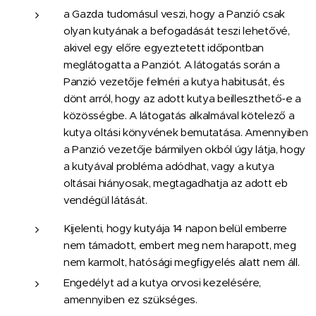
a Gazda tudomásul veszi, hogy a Panzió csak
olyan kutyának a befogadását teszi lehetővé,
akivel egy előre egyeztetett időpontban
meglátogatta a Panziót. A látogatás során a
Panzió vezetője felméri a kutya habitusát, és
dönt arról, hogy az adott kutya beilleszthető-e a
közösségbe. A látogatás alkalmával kötelező a
kutya oltási könyvének bemutatása. Amennyiben
a Panzió vezetője bármilyen okból úgy látja, hogy
a kutyával probléma adódhat, vagy a kutya
oltásai hiányosak, megtagadhatja az adott eb
vendégül látását.
Kijelenti, hogy kutyája 14 napon belül emberre
nem támadott, embert meg nem harapott, meg
nem karmolt, hatósági megfigyelés alatt nem áll.
Engedélyt ad a kutya orvosi kezelésére,
amennyiben ez szükséges.