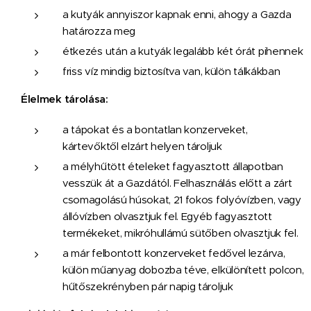
a kutyák annyiszor kapnak enni, ahogy a Gazda
határozza meg
étkezés után a kutyák legalább két órát pihennek
friss víz mindig biztosítva van, külön tálkákban
Élelmek tárolása:
a tápokat és a bontatlan konzerveket,
kártevőktől elzárt helyen tároljuk
a mélyhűtött ételeket fagyasztott állapotban
vesszük át a Gazdától. Felhasználás előtt a zárt
csomagolású húsokat, 21 fokos folyóvízben, vagy
állóvízben olvasztjuk fel. Egyéb fagyasztott
termékeket, mikróhullámú sütőben olvasztjuk fel.
a már felbontott konzerveket fedővel lezárva,
külön műanyag dobozba téve, elkülönített polcon,
hűtőszekrényben pár napig tároljuk