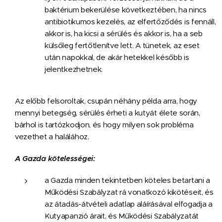
baktérium bekerülése következtében, ha nincs
antibiotikumos kezelés, az elfertőződés is fennáll,
akkor is, ha kicsi a sérülés és akkor is, ha a seb
külsőleg fertőtlenítve lett. A tünetek, az eset
után napokkal, de akár hetekkel később is
jelentkezhetnek.
Az előbb felsoroltak, csupán néhány példa arra, hogy
mennyi betegség, sérülés érheti a kutyát élete során,
bárhol is tartózkodjon, és hogy milyen sok probléma
vezethet a halálához.
A Gazda kötelességei:
a Gazda minden tekintetben köteles betartani a
Működési Szabályzat rá vonatkozó kikötéseit, és
az átadás-átvételi adatlap aláírásával elfogadja a
Kutyapanzió árait, és Működési Szabályzatát