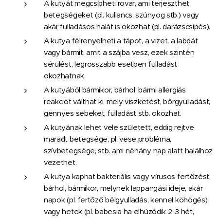
A kutyát megcsípheti rovar, ami terjeszthet
betegségeket (pl. kullancs, szúnyog stb.) vagy
akár fulladásos halát is okozhat (pl. darázscsípés).
A kutya félrenyelheti a tápot, a vizet, a labdát
vagy bármit, amit a szájba vesz, ezek szintén
sérülést, legrosszabb esetben fulladást
okozhatnak.
A kutyából bármikor, bárhol, bármi allergiás
reakciót válthat ki, mely viszketést, bőrgyulladást,
gennyes sebeket, fulladást stb. okozhat.
A kutyának lehet vele született, eddig rejtve
maradt betegsége, pl. vese probléma,
szívbetegsége, stb. ami néhány nap alatt halálhoz
vezethet.
A kutya kaphat bakteriális vagy vírusos fertőzést,
bárhol, bármikor, melynek lappangási ideje, akár
napok (pl. fertőző bélgyulladás, kennel köhögés)
vagy hetek (pl. babesia ha elhúzódik 2-3 hét,