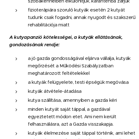
szobakennelben elkülönítjük, karanténba zárjuk
fizioterápiára szoruló kutyák esetén 2 kutyát
tudunk csak fogadni, annak nyugodt és szakszerű
rehabilitációja miatt
A kutyapanzió kötelességei, a kutyák ellátásának,
gondozásának rendje:
a jó gazda gondosságával eljárva vállalja, kutyák
megőrzését a Működési Szabályzatban
meghatározott feltételekkel
a kutyák felügyelete, testi épségük megóvása
kutyák átvétele-átadása
kutya szállítása, amennyiben a gazda kéri
minden kutyát saját táppal, a gazdával
egyeztetett módon etet. Ami nem került
felhasználásra, azt a Gazda visszakapja.
kutyák élelmezése saját táppal történik, ami lehet