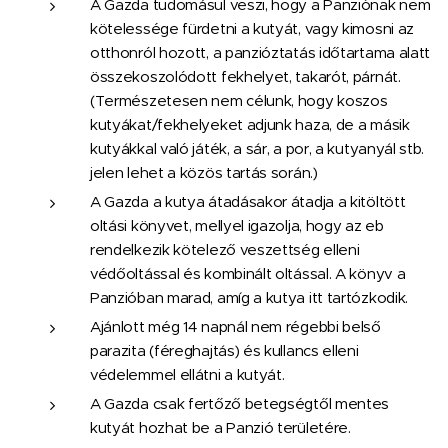
A Gazda tudomásul veszi, hogy a Panziónak nem
kötelessége fürdetni a kutyát, vagy kimosni az
otthonról hozott, a panzióztatás időtartama alatt
összekoszolódott fekhelyet, takarót, párnát.
(Természetesen nem célunk, hogy koszos
kutyákat/fekhelyeket adjunk haza, de a másik
kutyákkal való játék, a sár, a por, a kutyanyál stb.
jelen lehet a közös tartás során.)
A Gazda a kutya átadásakor átadja a kitöltött
oltási könyvet, mellyel igazolja, hogy az eb
rendelkezik kötelező veszettség elleni
védőoltással és kombinált oltással. A könyv a
Panzióban marad, amíg a kutya itt tartózkodik.
Ajánlott még 14 napnál nem régebbi belső
parazita (féreghajtás) és kullancs elleni
védelemmel ellátni a kutyát.
A Gazda csak fertőző betegségtől mentes
kutyát hozhat be a Panzió területére.