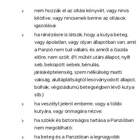
nem hozzák el az oltási könyvét, vagy nincs
kitöltve, vagy nincsenek benne az oltások
igazolásai.
ha ránézésre is látszik, hogy a kutya beteg,
vagy ápolatlan, vagy olyan állapotban van, amit
a Panzió nem tud vállalni, és amiről a Gazda
előre, nem szólt. (Pl. műtét utáni állapot, nyílt
seb, beköpött sebek, bénulás,
járásképtelenség, szem nélküliség miatti
vakság, alultápláltságtól lesoványodott állapot,
bolhák, végstádiumú betegségben lévő kutya
stb.)
ha veszélyt jelent emberre, vagy a többi
kutyára, vagy önmagára nézve;
ha szökik és biztonságos tartása a Panzióban
nem megoldható;
ha beteg és a Panzióban a legnagyobb