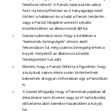
felelőssé tehető. A Panzió halál esetén akkor
fizet, ha bizonyíthatóan az ő hanyagsága miatt
történt a haláleset és a halál a Panzió területén
vagy a Panzió hibájából szerzett sérülés
következében, az állatorvosnál állt be.
Gazda tudomásul veszi, hogy a korábban a
"balesetek, betegségek" címszó alatti
felsoroláson túl, még számos betegség érheti a
kutyát, melyekről az állatorvos bővebb
felvilágosítást tud adni.
Elismeri, hogy a Panzió felhívta a figyelmet, hogy
a kutyával, sajnos élete során történhetnek
balesetek, ahogyan otthonában úgy a Panzióban
is.
A Gazda elfogadja, hogy a Panziónak jogában áll
érkezéskor nem átvenni; vagy az itt tartózkodás
időtartama alatt bármikor hazaküldeni a kutyát,
ha: