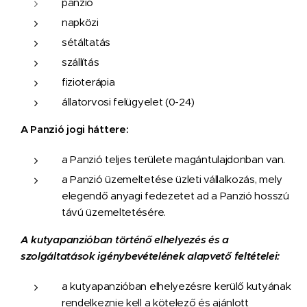
panzió
napközi
sétáltatás
szállítás
fizioterápia
állatorvosi felügyelet (0-24)
A Panzió jogi háttere:
a Panzió teljes területe magántulajdonban van.
a Panzió üzemeltetése üzleti vállalkozás, mely
elegendő anyagi fedezetet ad a Panzió hosszú
távú üzemeltetésére.
A kutyapanzióban történő elhelyezés és a
szolgáltatások igénybevételének alapvető feltételei:
a kutyapanzióban elhelyezésre kerülő kutyának
rendelkeznie kell a kötelező és ajánlott