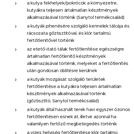
a kutya fekhelyek/pokrócok a környezetre,
kutyákra teljesen ártalmatlan készítmények
alkalmazásával történik (Sanytol termékcsalád)
a kutyák pihenésére szolgáló kennelek tálcája és
rácsozata gőztisztítóval, és klór tartalmú
fertőtlenítővel történik
az etető-itató tálak fertőtlenítése egészségre
ártalmatlan fertőtlenítő készítmények
alkalmazásával történik, melyeket a fertőtlenítés
után gondosan öblítésre kerülnek
a kutyák mozgását szolgáló területek
fertőtlenítése a kutyákra teljesen ártalmatlan
készítmények alkalmazásával történik
(gőztisztító, Sanytol termékcsalád)
a kutyák által használt terek havi egyszer ózonos
fertőtlenítésen esnek át, illetve azonnal ha
valamilyen fertőző megbetegedés történik
a vizes helyiség fertőtlenítése klór tartalmú