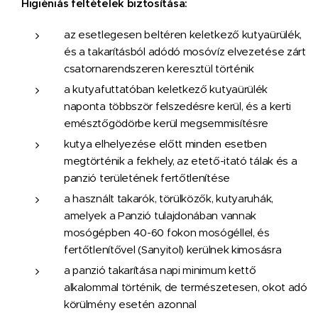
Higiéniás feltételek biztosítása:
az esetlegesen beltéren keletkező kutyaürülék,
és a takarításból adódó mosóvíz elvezetése zárt
csatornarendszeren keresztül történik
a kutyafuttatóban keletkező kutyaürülék
naponta többször felszedésre kerül, és a kerti
emésztőgödörbe kerül megsemmisítésre
kutya elhelyezése előtt minden esetben
megtörténik a fekhely, az etető-itató tálak és a
panzió területének fertőtlenítése
a használt takarók, törülközők, kutyaruhák,
amelyek a Panzió tulajdonában vannak
mosógépben 40-60 fokon mosógéllel, és
fertőtlenítővel (Sanyitol) kerülnek kimosásra
a panzió takarítása napi minimum kettő
alkalommal történik, de természetesen, okot adó
körülmény esetén azonnal