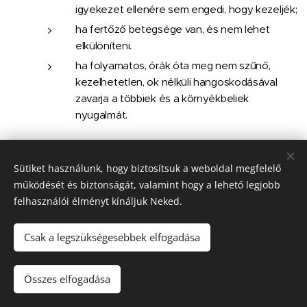
igyekezet ellenére sem engedi, hogy kezeljék;
ha fertőző betegsége van, és nem lehet
elkülöníteni.
ha folyamatos, órák óta meg nem szűnő,
kezelhetetlen, ok nélküli hangoskodásával
zavarja a többiek és a környékbeliek
nyugalmát.
A Gazda tudomásul veszi, ha az előre megbeszélt
Sütiket használunk, hogy biztosítsuk a weboldal megfelelő
időpontban nem jön a kutyáért és erről a Panziót
működését és biztonságát, valamint hogy a lehető legjobb
nem értesíti és a Panzió semmilyen úton nem
felhasználói élményt kínáljuk Neked.
tudja elérni őt, akkor értesíti az Adatlapon
korábban megadott "vészhelyzet értesíthető
személy"-t, hogy ő gondoskodjon a kutya
Csak a legszükségesebbek elfogadása
elhelyezéséről, vagy fizesse ki a panzióztatás
eddigi és további költségeit, amennyiben
Összes elfogadása
továbbra is igényt tart a szolgáltatásra.
Amennyiben sem a Gazda, sem az Adatlapon